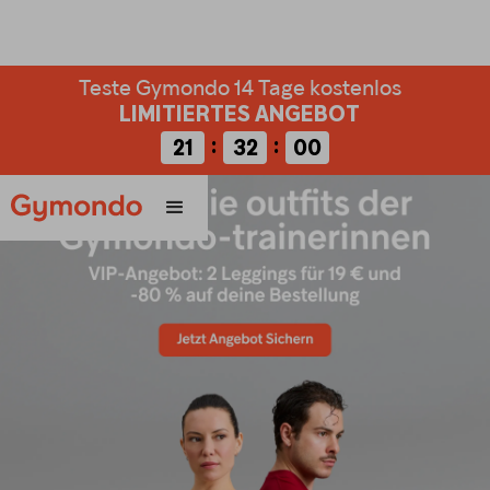
Teste Gymondo 14 Tage kostenlos
Teste Gymondo 7 Tage kostenlos
LIMITIERTES ANGEBOT
LIMITIERTES ANGEBOT
:
:
:
:
00
21
00
31
00
59