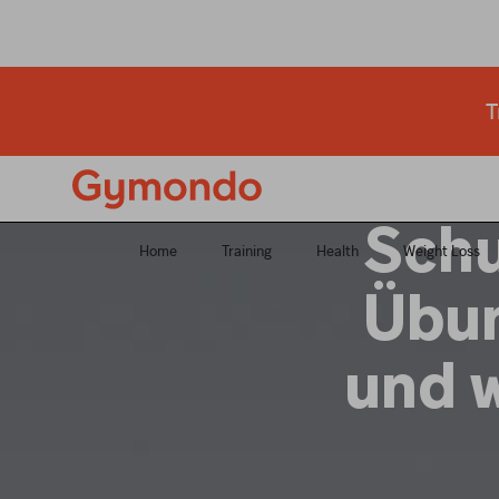
Starte jetzt dei
T
Schu
Home
Training
Health
Weight Loss
Übun
und 