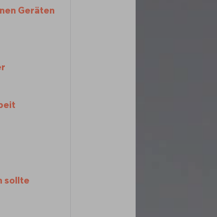
inen Geräten
er
beit
 sollte