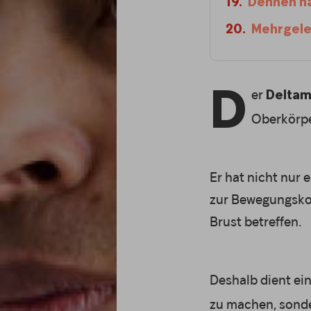
Dehnen n
Mehrgele
er
D
Deltam
Oberkörpe
Er hat nicht nur 
zur Bewegungskon
Brust betreffen.
Deshalb dient ei
zu machen, sonde