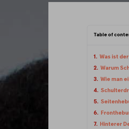
Table of conte
Was ist der
Warum Schul
Wie man ei
Schulterdr
Seitenhebu
Fronthebu
Hinterer D