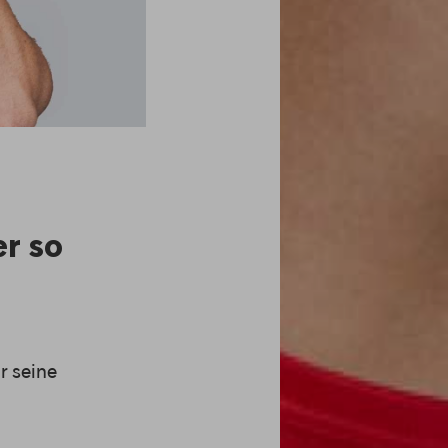
er so
r seine