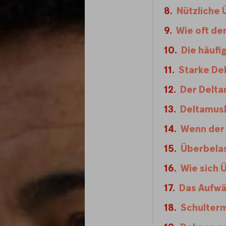
Nützliche 
Wie oft de
Die häufi
Starke De
Der Delta
Deltamus
Wenn der 
Überbelas
Wie sich 
Das Aufwä
Schulterm