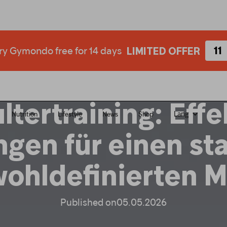
ne 14 Tage kostenlos
ry Gymondo free for 14 days
00
11
LIMITIERTES ANGEBOT
LIMITED OFFER
ltertraining: Effe
Lang
Nutrition
Lifestyle
News
Shop
gen für einen st
wohldefinierten M
Published on
05.05.2026