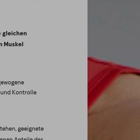
e gleichen
n Muskel
sgewogene
t und Kontrolle
stehen, geeignete
enen Anteile des