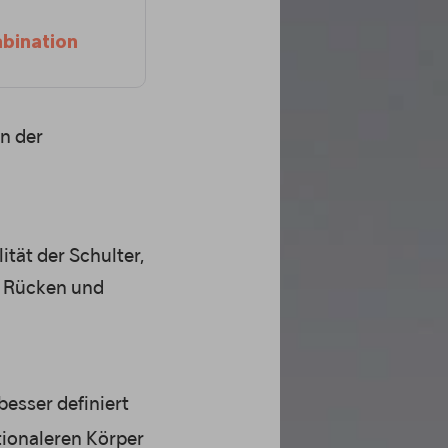
mbination
on der
ität der Schulter,
, Rücken und
besser definiert
tionaleren Körper