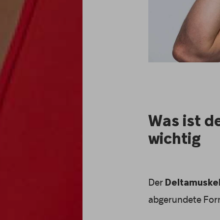
Was ist d
wichtig
Der
Deltamuske
abgerundete Form