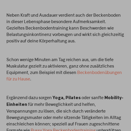
Neben Kraft und Ausdauer verdient auch der Beckenboden
in dieser Lebensphase besondere Aufmerksamkeit.
Gezieltes Beckenbodentraining kann Beschwerden wie
Belastungsinkontinenz vorbeugen und wirkt sich gleichzeitig
positiv auf deine Körperhaltung aus.
Schon wenige Minuten am Tag reichen aus, um die tiefe
Muskulatur gezielt zu aktivieren, ganz ohne zusätzliches
Equipment, zum Beispiel mit diesen
Beckenbodenübungen
für zu Hause
.
Ergänzend dazu sorgen
oder sanfte
Yoga, Pilates
Mobility-
für mehr Beweglichkeit und helfen,
Einheiten
Verspannungen zu lösen, die sich durch veränderte
Bewegungsmuster oder mehr sitzende Tätigkeiten im Alltag
einschleichen können; speziell auf Frauen zugeschnittene
Formate wie
Pussy Yoga Beckenbodentraining
unterstützen