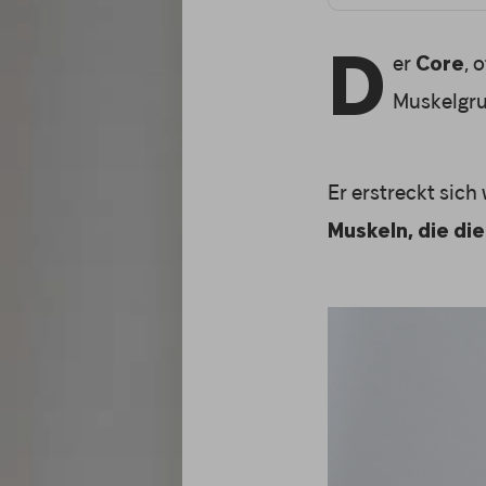
er
, 
D
Core
Muskelgr
Er erstreckt sic
Muskeln, die di