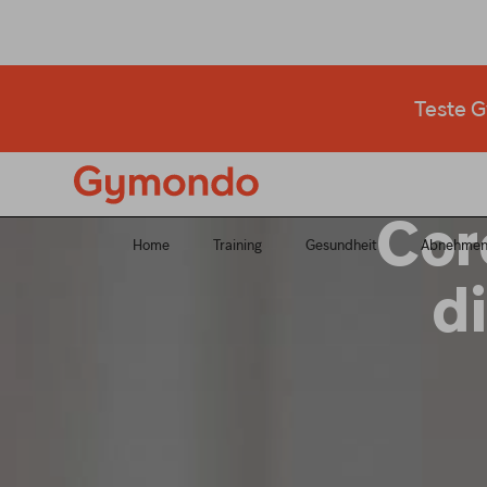
Starte jetzt dei
Teste G
Core
Home
Training
Gesundheit
Abnehme
d