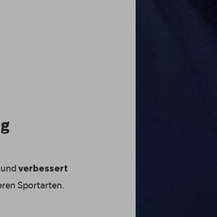
ng
i und
verbessert
ren Sportarten.