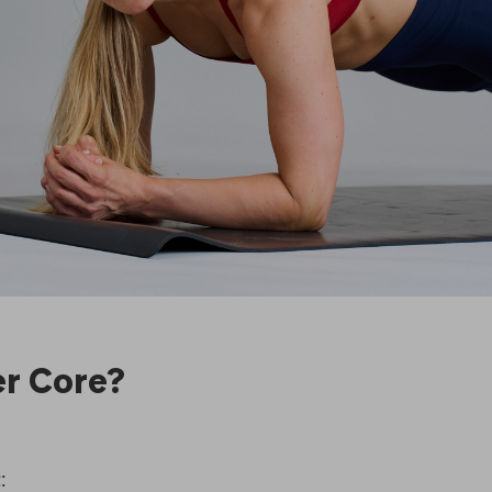
er Core?
: