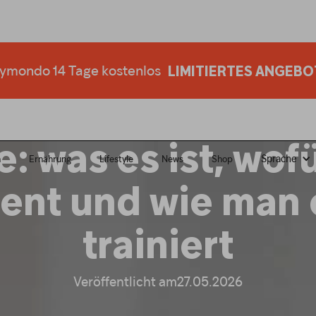
ne 14 Tage kostenlos
ymondo 14 Tage kostenlos
00
LIMITIERTES ANGEBOT
LIMITIERTES ANGEBO
: was es ist, wof
Sprache
n
Ernährung
Lifestyle
News
Shop
ient und wie man 
trainiert
Veröffentlicht am
27.05.2026