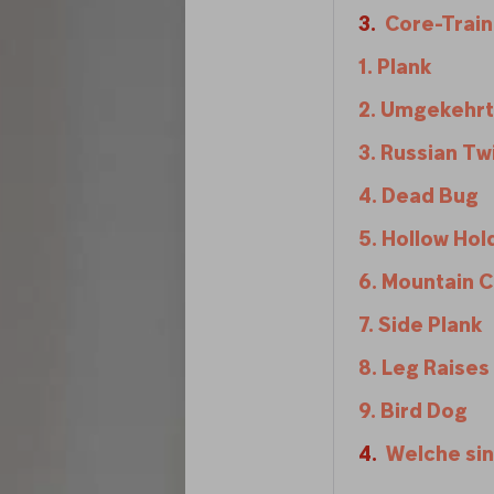
Core-Train
1. Plank
2. Umgekehrt
3. Russian Tw
4. Dead Bug
5. Hollow Hol
6. Mountain 
7. Side Plank
8. Leg Raises
9. Bird Dog
Welche si