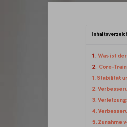
Inhaltsverzeic
Was ist de
Core-Train
1. Stabilität
2. Verbesseru
3. Verletzun
4. Verbesser
5. Zunahme v