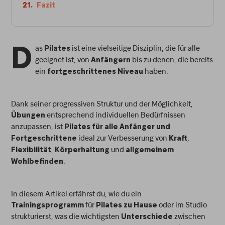
Fazit
as
ist eine vielseitige Disziplin, die für alle
Pilates
D
geeignet ist, von
bis zu denen, die bereits
Anfängern
ein
haben.
fortgeschrittenes Niveau
Dank seiner progressiven Struktur und der Möglichkeit,
entsprechend individuellen Bedürfnissen
Übungen
anzupassen, ist
Pilates für alle Anfänger und
ideal zur Verbesserung von
,
Fortgeschrittene
Kraft
,
und
Flexibilität
Körperhaltung
allgemeinem
.
Wohlbefinden
In diesem Artikel erfährst du, wie du ein
für
oder im Studio
Trainingsprogramm
Pilates zu Hause
strukturierst, was die wichtigsten
zwischen
Unterschiede