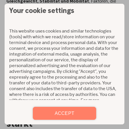
, Faktoren, die
Gleichgewicht, Stabilität und Mobilität
grundlegend sind, um das Risiko von Überbelastung oder
Traumata zu verringern.
hilft dank seiner Aufmerksamkeit auf
Pilates
und Körperhaltung,
Bewegungskontrolle
zu korrigieren und die
Muskelungleichgewichte
Lastverteilung auf die Gelenke zu verbessern.
Dies ist nicht nur für
wichtig, sondern auch für
Sportler
diejenigen, die ein sitzendes Leben führen und
Verspannungen in der
oder in den
Lendenwirbelsäule
ansammeln.
Schultern
Wie Pilates die Gelenke
stärkt