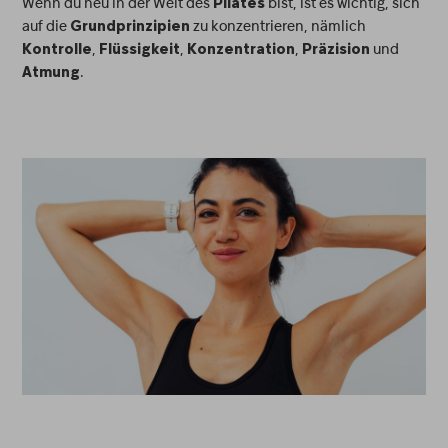
Wenn du neu in der Welt des
bist, ist es wichtig, sich
Pilates
auf die
zu konzentrieren, nämlich
Grundprinzipien
,
,
,
und
Kontrolle
Flüssigkeit
Konzentration
Präzision
.
Atmung