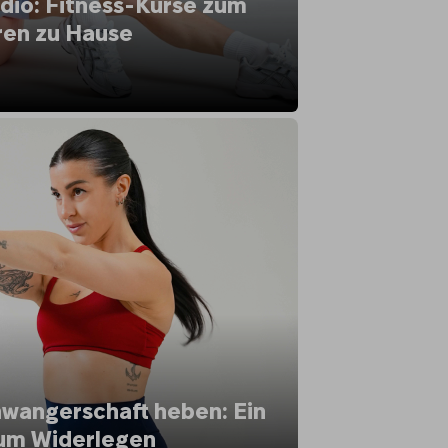
dio: Fitness-Kurse zum
ren zu Hause
hwangerschaft heben: Ein
um Widerlegen