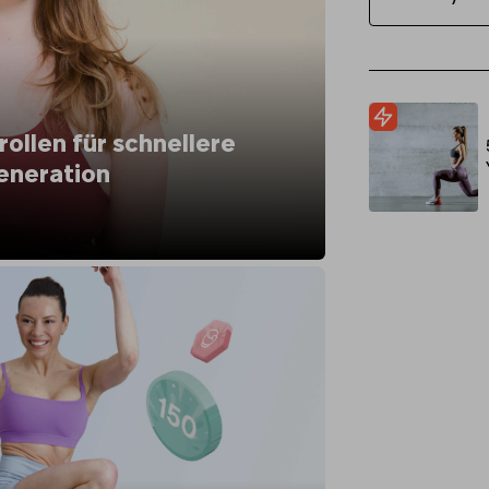
rollen für schnellere
eneration