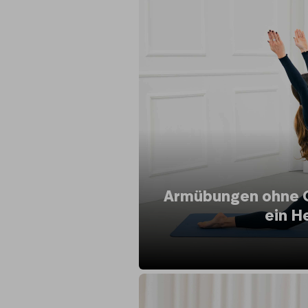
Armübungen ohne Ge
ein H