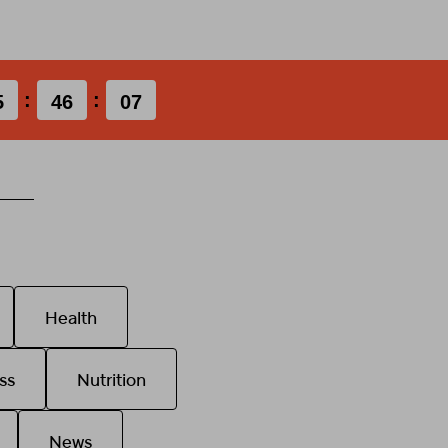
:
:
:
:
5
00
46
00
05
Health
ss
Nutrition
News