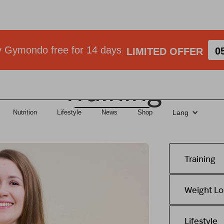
7 Tage kostenlos
y Gymondo free for 14 days
00
0
LIMITIERTES ANGEBOT
LIMITED OFFER
Training
Nutrition
Lifestyle
News
Shop
Lang
Training
Weight Lo
Lifestyle